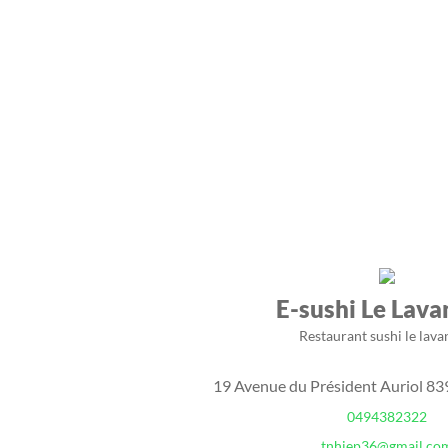
E-sushi Le Lav
Restaurant sushi le lav
19 Avenue du Président Auriol 8
0494382322
tnhiep36@gmail.co